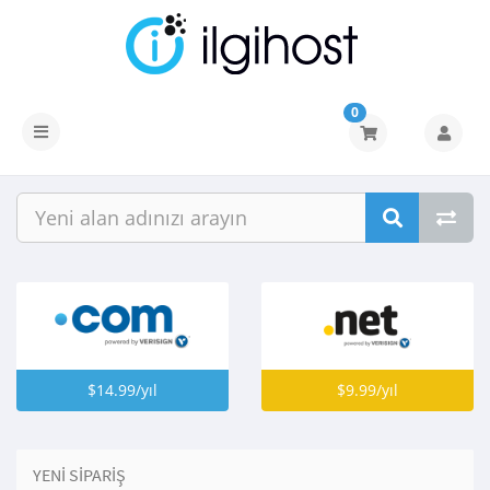
0
Gezinmeyi
değiştir
$14.99/yıl
$9.99/yıl
YENI SIPARIŞ